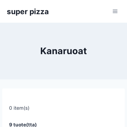
Siirry
super pizza
sisältöön
Kanaruoat
0 item(s)
9 tuote(tta)