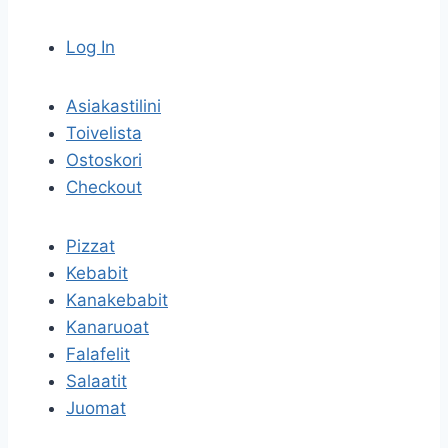
Log In
Asiakastilini
Toivelista
Ostoskori
Checkout
Pizzat
Kebabit
Kanakebabit
Kanaruoat
Falafelit
Salaatit
Juomat