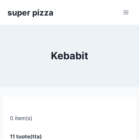
Siirry
super pizza
sisältöön
Kebabit
0 item(s)
11 tuote(tta)