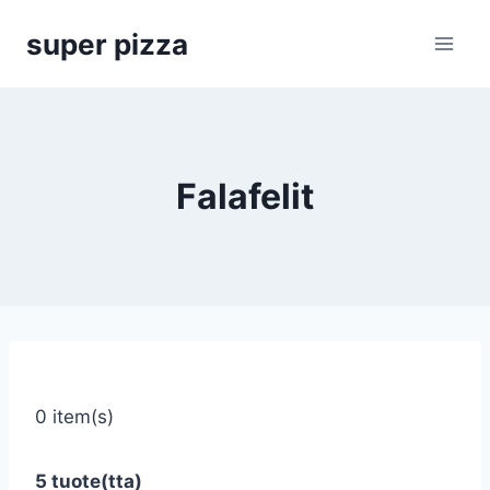
Siirry
super pizza
sisältöön
Falafelit
0 item(s)
5 tuote(tta)