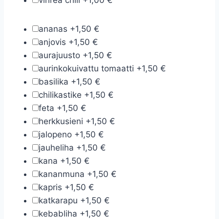
vihreä chili
+
1,00 €
ananas
+
1,50 €
anjovis
+
1,50 €
aurajuusto
+
1,50 €
aurinkokuivattu tomaatti
+
1,50 €
basilika
+
1,50 €
chilikastike
+
1,50 €
feta
+
1,50 €
herkkusieni
+
1,50 €
jalopeno
+
1,50 €
jauheliha
+
1,50 €
kana
+
1,50 €
kananmuna
+
1,50 €
kapris
+
1,50 €
katkarapu
+
1,50 €
kebabliha
+
1,50 €