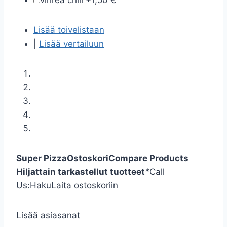
vihreä chili
+
1,50 €
Lisää toivelistaan
|
Lisää vertailuun
Super Pizza
Ostoskori
Compare Products
Hiljattain tarkastellut tuotteet
*
Call
Us:
Haku
Laita ostoskoriin
Lisää asiasanat