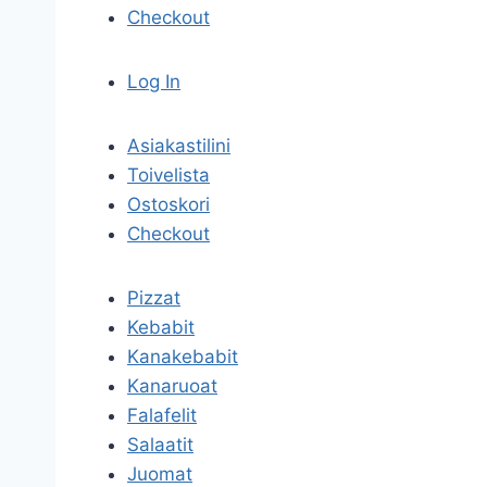
Checkout
Log In
Asiakastilini
Toivelista
Ostoskori
Checkout
Pizzat
Kebabit
Kanakebabit
Kanaruoat
Falafelit
Salaatit
Juomat