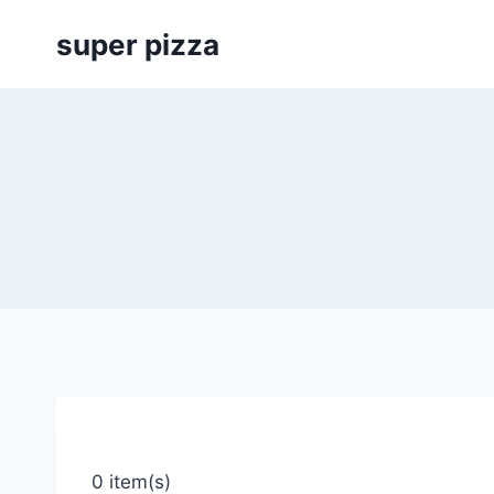
Siirry
super pizza
sisältöön
0 item(s)