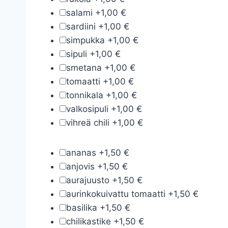
salami
+
1,00 €
sardiini
+
1,00 €
simpukka
+
1,00 €
sipuli
+
1,00 €
smetana
+
1,00 €
tomaatti
+
1,00 €
tonnikala
+
1,00 €
valkosipuli
+
1,00 €
vihreä chili
+
1,00 €
ananas
+
1,50 €
anjovis
+
1,50 €
aurajuusto
+
1,50 €
aurinkokuivattu tomaatti
+
1,50 €
basilika
+
1,50 €
chilikastike
+
1,50 €