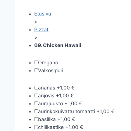
Etusivu
>
Pizzat
>
09. Chicken Hawaii
Oregano
Valkosipuli
ananas
+
1,00 €
anjovis
+
1,00 €
aurajuusto
+
1,00 €
aurinkokuivattu tomaatti
+
1,00 €
basilika
+
1,00 €
chilikastike
+
1,00 €