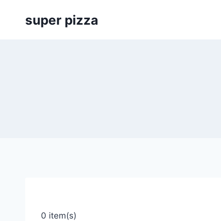
Siirry
super pizza
sisältöön
0 item(s)