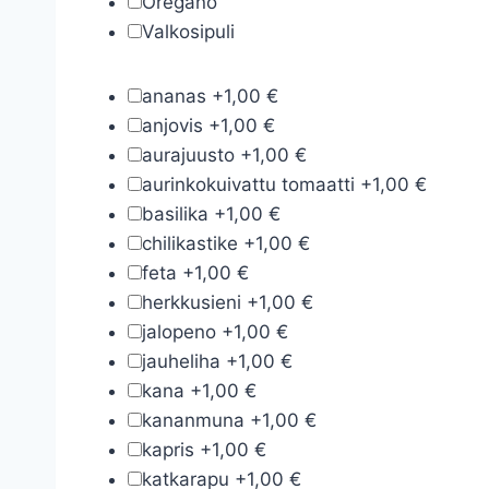
Oregano
Valkosipuli
ananas
+
1,00 €
anjovis
+
1,00 €
aurajuusto
+
1,00 €
aurinkokuivattu tomaatti
+
1,00 €
basilika
+
1,00 €
chilikastike
+
1,00 €
feta
+
1,00 €
herkkusieni
+
1,00 €
jalopeno
+
1,00 €
jauheliha
+
1,00 €
kana
+
1,00 €
kananmuna
+
1,00 €
kapris
+
1,00 €
katkarapu
+
1,00 €