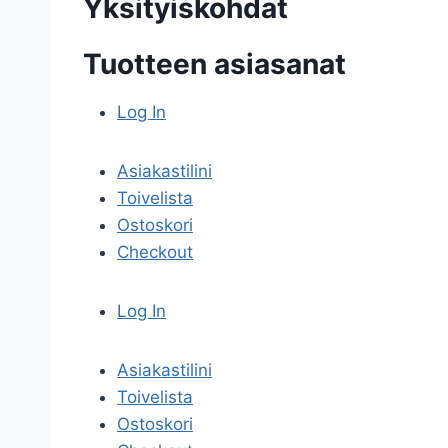
Yksityiskohdat
Tuotteen asiasanat
Log In
Asiakastilini
Toivelista
Ostoskori
Checkout
Log In
Asiakastilini
Toivelista
Ostoskori