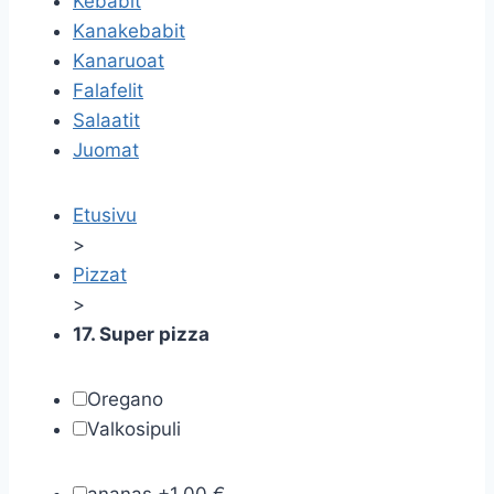
Kebabit
Kanakebabit
Kanaruoat
Falafelit
Salaatit
Juomat
Etusivu
>
Pizzat
>
17. Super pizza
Oregano
Valkosipuli