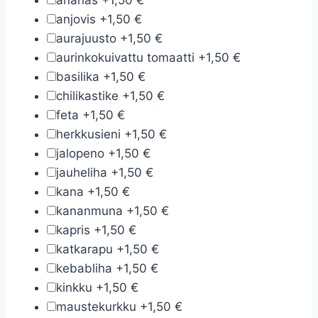
ananas
+
1,50 €
anjovis
+
1,50 €
aurajuusto
+
1,50 €
aurinkokuivattu tomaatti
+
1,50 €
basilika
+
1,50 €
chilikastike
+
1,50 €
feta
+
1,50 €
herkkusieni
+
1,50 €
jalopeno
+
1,50 €
jauheliha
+
1,50 €
kana
+
1,50 €
kananmuna
+
1,50 €
kapris
+
1,50 €
katkarapu
+
1,50 €
kebabliha
+
1,50 €
kinkku
+
1,50 €
maustekurkku
+
1,50 €