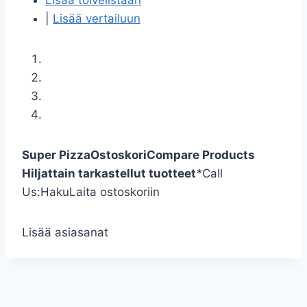
Lisää toivelistaan
|
Lisää vertailuun
Super Pizza
Ostoskori
Compare Products
Hiljattain tarkastellut tuotteet
*
Call
Us:
Haku
Laita ostoskoriin
Lisää asiasanat